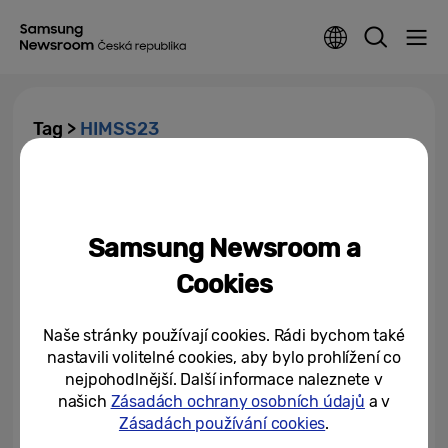
Tag >
HIMSS23
Samsung představuje projekt
Health Stack 1.0
Samsung Newsroom a
19/04/2023
Cookies
Naše stránky používají cookies. Rádi bychom také
nastavili volitelné cookies, aby bylo prohlížení co
nejpohodlnější. Další informace naleznete v
našich
Zásadách ochrany osobních údajů
a v
Zásadách používání cookies
.