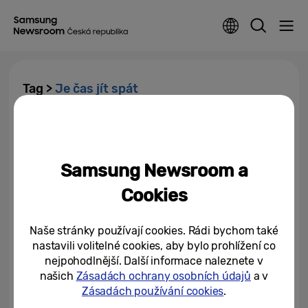
Tag >
Je čas jít spát
Jedinečný senzor v hodinkách
Galaxy Watch přináší převratné
změny do preventivní péče
Samsung Newsroom a
14/08/2025
Cookies
Naše stránky používají cookies. Rádi bychom také
nastavili volitelné cookies, aby bylo prohlížení co
nejpohodlnější. Další informace naleznete v
našich
Zásadách ochrany osobních údajů
a v
Zásadách používání cookies
.