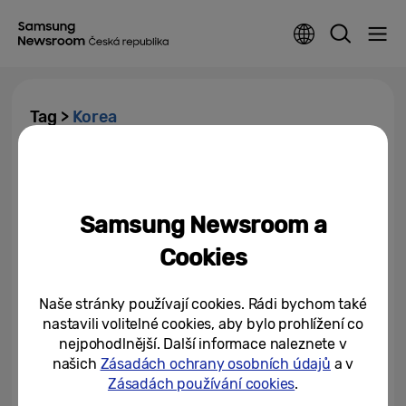
Tag >
Korea
Unpacked 2023 a ještě více.
Novináři zažili v Soulu
představení novinek, zákulisí...
Samsung Newsroom a
17/08/2023
Cookies
Naše stránky používají cookies. Rádi bychom také
nastavili volitelné cookies, aby bylo prohlížení co
nejpohodlnější. Další informace naleznete v
našich
Zásadách ochrany osobních údajů
a v
Zásadách používání cookies
.