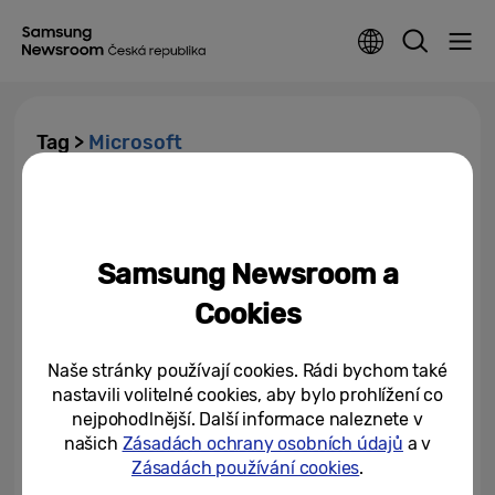
Tag >
Microsoft
Samsung a Xbox otevřeli free
gaming zóny v Microsoft
Experience Centrech v...
Samsung Newsroom a
25/04/2023
Cookies
Naše stránky používají cookies. Rádi bychom také
nastavili volitelné cookies, aby bylo prohlížení co
nejpohodlnější. Další informace naleznete v
našich
Zásadách ochrany osobních údajů
a v
Zásadách používání cookies
.