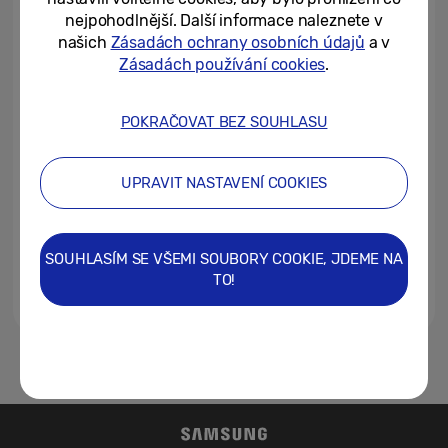
věrnostní body
nejpohodlnější. Další informace naleznete v
našich
Zásadách ochrany osobních údajů
a v
08/11/2024
Zásadách používání cookies
.
Samsung je pátý rok v řadě v
první pětce globálních značek,
POKRAČOVAT BEZ SOUHLASU
hodnota jeho značky činí...
14/10/2024
UPRAVIT NASTAVENÍ COOKIES
[Design Story] Zarámovaný
rytmus: Samsung Music Frame
SOUHLASÍM SE VŠEMI SOUBORY COOKIE, JDEME NA
TO!
06/06/2024
1