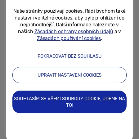
skvělými funkcemi
Naše stránky používají cookies. Rádi bychom také
15/08/2025
nastavili volitelné cookies, aby bylo prohlížení co
nejpohodlnější. Další informace naleznete v
One UI 8: plynulejší Galaxy,
našich
Zásadách ochrany osobních údajů
a v
chytřejší AI a nové vychytávky,
Zásadách používání cookies
.
které si zamiluješ
14/08/2025
POKRAČOVAT BEZ SOUHLASU
Cestujte chytřeji a bez potíží:
Jak funkce Galaxy AI v Galaxy Z
UPRAVIT NASTAVENÍ COOKIES
Fold7 zpříjemňují cestování
05/08/2025
SOUHLASÍM SE VŠEMI SOUBORY COOKIE, JDEME NA
Samsung představuje mobilní
TO!
zabezpečení připravené na
budoucnost používání...
07/07/2025