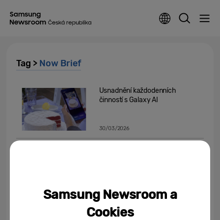
Tag >
Now Brief
Usnadnění každodenních
činností s Galaxy AI
30/03/2026
Samsung nabízí plnou verzi One
UI 8 pro další zařízení Galaxy
15/09/2025
Samsung Newsroom a
Přichází Samsung Galaxy S25
Cookies
Edge, tenoučký zázrak se