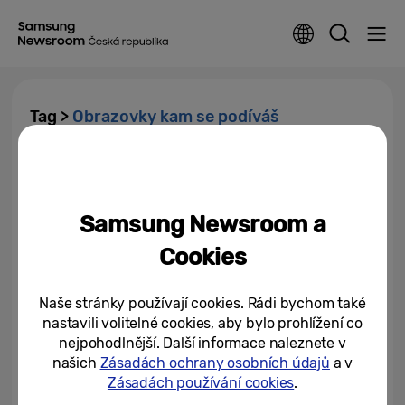
Tag >
Obrazovky kam se podíváš
Samsung představuje novou
řadu ledniček s displeji a
vylepšeným systémem AI...
Samsung Newsroom a
27/03/2025
Cookies
Naše stránky používají cookies. Rádi bychom také
nastavili volitelné cookies, aby bylo prohlížení co
nejpohodlnější. Další informace naleznete v
našich
Zásadách ochrany osobních údajů
a v
Zásadách používání cookies
.