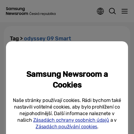
Tag >
odyssey G9 Smart
Mobil, hodinky nebo projektor k
Vánocům? Studentská nadílka
od Samsungu
Samsung Newsroom a
19/12/2024
Cookies
Naše stránky používají cookies. Rádi bychom také
nastavili volitelné cookies, aby bylo prohlížení co
nejpohodlnější. Další informace naleznete v
našich
Zásadách ochrany osobních údajů
a v
Zásadách používání cookies
.