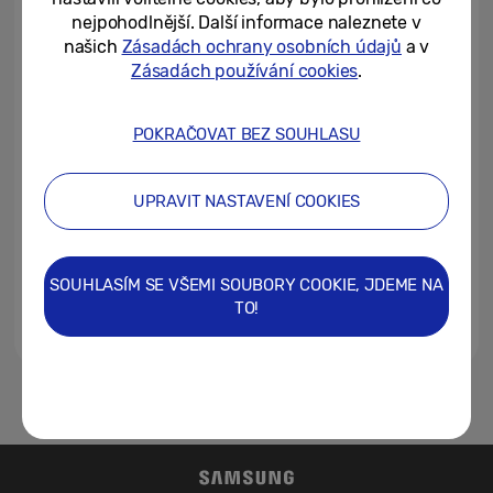
řady Galaxy, další služby a...
nejpohodlnější. Další informace naleznete v
našich
Zásadách ochrany osobních údajů
a v
27/02/2023
Zásadách používání cookies
.
Gaming na Galaxy S23 Ultra:
Smartphone, který mění
POKRAČOVAT BEZ SOUHLASU
pravidla hry
21/02/2023
UPRAVIT NASTAVENÍ COOKIES
Uživatelské rozhraní One UI 5.1
není k dispozici pouze u Galaxy
S23, ale i na starších zařízeních
SOUHLASÍM SE VŠEMI SOUBORY COOKIE, JDEME NA
TO!
17/02/2023
1