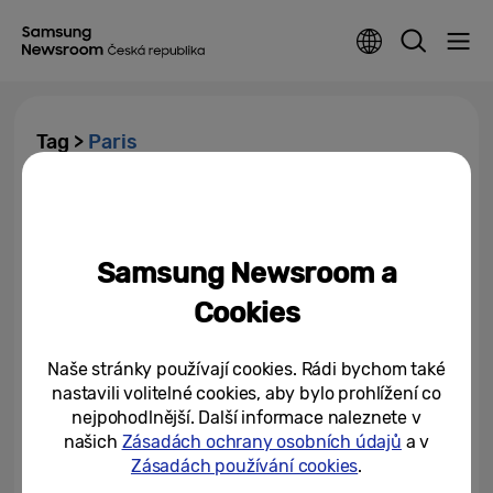
Tag >
Paris
Samsung je partnerem
špičkových soutěží v surfingu,
skateboardingu a breakdance...
Samsung Newsroom a
27/03/2024
Cookies
Samsung a jeho oficiální slogan
„Open Always Wins“ vytváří
Naše stránky používají cookies. Rádi bychom také
spoustu příležitostí pro...
nastavili volitelné cookies, aby bylo prohlížení co
nejpohodlnější. Další informace naleznete v
12/01/2024
našich
Zásadách ochrany osobních údajů
a v
Zásadách používání cookies
.