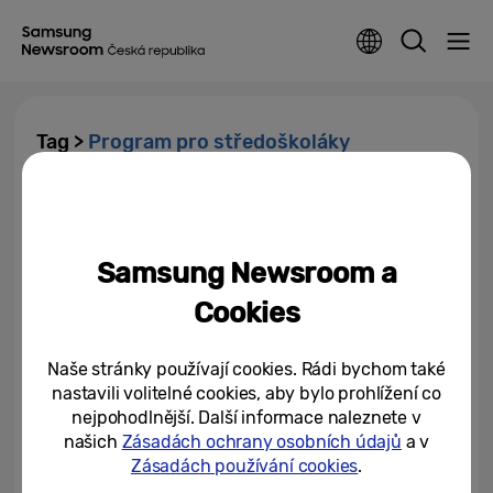
Tag >
Program pro středoškoláky
Od sci-fi k realitě: čeští studenti
ohromili projekty pro lepší a
chytřejší svět
Samsung Newsroom a
29/04/2026
Cookies
Naše stránky používají cookies. Rádi bychom také
nastavili volitelné cookies, aby bylo prohlížení co
nejpohodlnější. Další informace naleznete v
našich
Zásadách ochrany osobních údajů
a v
Zásadách používání cookies
.