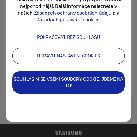
Samsung Galaxy
nejpohodlnější. Další informace naleznete v
našich
Zásadách ochrany osobních údajů
a v
08/12/2025
Zásadách používání cookies
.
První krok ke skutečnému
společníkovi s umělou inteligencí
POKRAČOVAT BEZ SOUHLASU
17/12/2024
UPRAVIT NASTAVENÍ COOKIES
[Pozvánka] Galaxy Unpacked
2024: Objevte novou éru mobilní
AI
SOUHLASÍM SE VŠEMI SOUBORY COOKIE, JDEME NA
TO!
03/01/2024
1