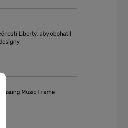
ností Liberty, aby obohatil
 designy
 Samsung Music Frame