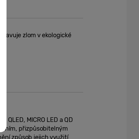
dstavuje zlom v ekologické
Neo QLED, MICRO LED a QD
jením, přizpůsobitelným
ní způsob jejich využití