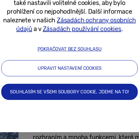
také nastavili volitelné cookies, aby bylo
prohlížení co nejpohodlnější. Další informace
06/06/2024
naleznete v našich
Zásadách ochrany osobních
údajů
a v
Zásadách používání cookies
.
Solární dálkový ovladač SolarCell pře
strategii Samsungu, říkají jeho tvůrci
POKRAČOVAT BEZ SOUHLASU
UPRAVIT NASTAVENÍ COOKIES
24/04/2023
SOUHLASÍM SE VŠEMI SOUBORY COOKIE, JDEME NA TO!
Tiskové zprávy
Samsung představuje nové TV řady 
OLED na rok 2023 s bezpečným připo
rozhraním a mnoha funkcemi, které mě