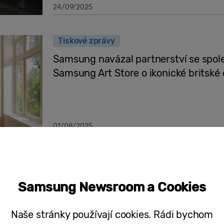
24/09/2025
Tiskové zprávy
Samsung navázal partnerství se společ
Samsung Art Store o ikonické britské
01/08/2025
[Design Story] Zarámovaný rytmus:
Samsung Newsroom a Cookies
Naše stránky používají cookies. Rádi bychom