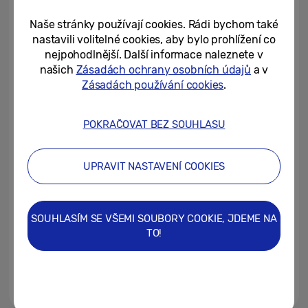
Samsung brzy napíše další...
Naše stránky používají cookies. Rádi bychom také
25/06/2025
nastavili volitelné cookies, aby bylo prohlížení co
nejpohodlnější. Další informace naleznete v
[Pozvánka] Galaxy Unpacked v
našich
Zásadách ochrany osobních údajů
a v
červenci 2025: blíží se ultra
Zásadách používání cookies
.
skládačky!
24/06/2025
POKRAČOVAT BEZ SOUHLASU
Telefon, který ví, kam se díváte.
A podle toho jedná
UPRAVIT NASTAVENÍ COOKIES
11/06/2025
SOUHLASÍM SE VŠEMI SOUBORY COOKIE, JDEME NA
Tenký, lehký, odolný: nová éra
TO!
řady Galaxy Z
10/06/2025