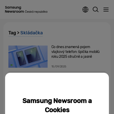
Tag >
Skládačka
Co dnes znamená pojem
vlajkový telefon: špička mobilů
roku 2025 stručně a jasně
15/09/2025
Měly je hvězdy a my je všichni
chtěli taky. Nostalgické véčko je
zpět
01/07/2025
Samsung Newsroom a
Šest let smysluplných inovací a
Cookies
technologické vyspělosti.