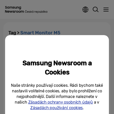
Tag >
Smart Monitor M5
Samsung představuje chytré
monitory pro rok 2023
Samsung Newsroom a
23/05/2023
Cookies
Naše stránky používají cookies. Rádi bychom také
nastavili volitelné cookies, aby bylo prohlížení co
nejpohodlnější. Další informace naleznete v
našich
Zásadách ochrany osobních údajů
a v
Zásadách používání cookies
.