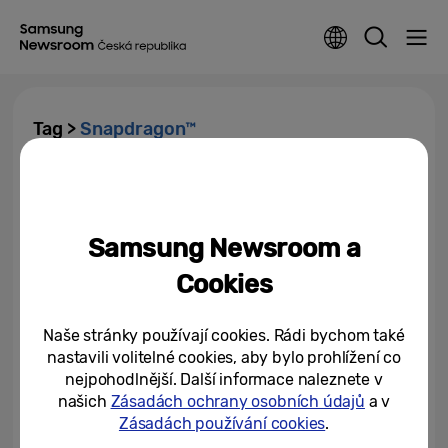
Tag >
Snapdragon™
Samsung a Qualcomm
představují průlomové řešení ve
vyspělých modulačních...
Samsung Newsroom a
17/04/2024
Cookies
Samsung Galaxy S23.
Legendární řada ožívá novými
Naše stránky používají cookies. Rádi bychom také
barvami a špičkovým...
nastavili volitelné cookies, aby bylo prohlížení co
nejpohodlnější. Další informace naleznete v
17/02/2023
našich
Zásadách ochrany osobních údajů
a v
[Infografika] Galaxy S23/S23+:
Zásadách používání cookies
.
Nový standard pro vaše potřeby