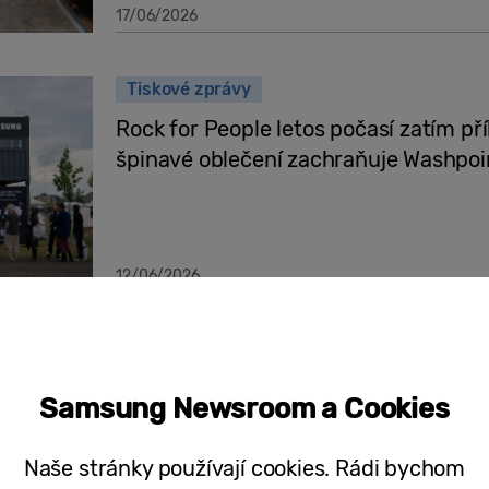
17/06/2026
Tiskové zprávy
Rock for People letos počasí zatím př
špinavé oblečení zachraňuje Washpo
12/06/2026
Od zašedlých triček k dokonale čisté
praním od A do Z
Samsung Newsroom a Cookies
Naše stránky používají cookies. Rádi bychom