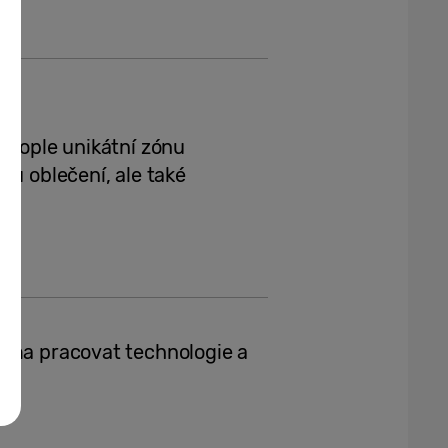
 People unikátní zónu
ou oblečení, ale také
doma pracovat technologie a