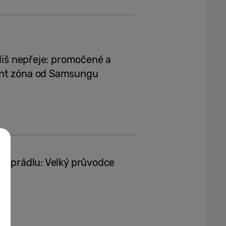
íliš nepřeje: promočené a
int zóna od Samsungu
mu prádlu: Velký průvodce