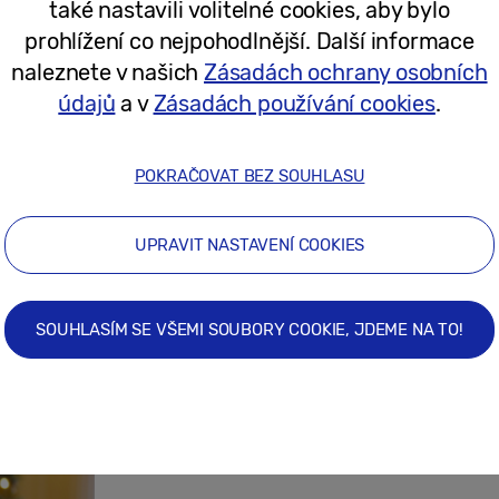
také nastavili volitelné cookies, aby bylo
prohlížení co nejpohodlnější. Další informace
12/06/2026
naleznete v našich
Zásadách ochrany osobních
údajů
a v
Zásadách používání cookies
.
Tiskové zprávy
Samsung přináší na festival Rock for
POKRAČOVAT BEZ SOUHLASU
WashPoint. Návštěvníci si nejen vyper
vyzkouší chytrou domácnost
UPRAVIT NASTAVENÍ COOKIES
05/06/2026
SOUHLASÍM SE VŠEMI SOUBORY COOKIE, JDEME NA TO!
Místo vánočního shonu klid. Nechte 
dopřejte si opravdovou pohodu