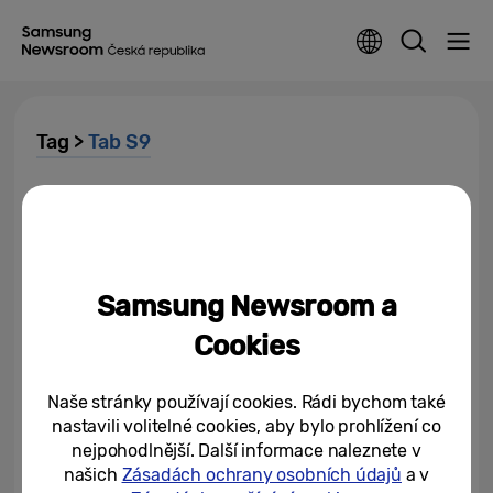
Tag >
Tab S9
Vyměňte svůj starý telefon
nebo tablet za nový Samsung
Galaxy s AI a ušetřete
18/06/2024
Samsung Newsroom a
Galaxie výhodných nákupů
Cookies
čeká v listopadovém Black
Friday
Naše stránky používají cookies. Rádi bychom také
14/11/2023
nastavili volitelné cookies, aby bylo prohlížení co
nejpohodlnější. Další informace naleznete v
Modely Samsung Galaxy S23
našich
Zásadách ochrany osobních údajů
a v
FE, Galaxy Tab S9 FE a Galaxy