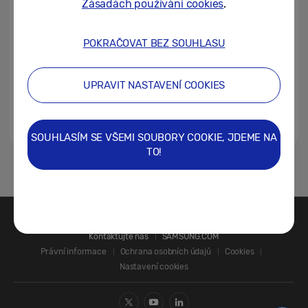
Zásadách používání cookies
.
Buds FE nabídnou špičkové...
04/10/2023
POKRAČOVAT BEZ SOUHLASU
Galaxy Tab S9 Ultra v praxi ②:
Jedinečný displej s odolností
UPRAVIT NASTAVENÍ COOKIES
proti vodě a prachu podle...
09/08/2023
SOUHLASÍM SE VŠEMI SOUBORY COOKIE, JDEME NA
TO!
1
Kontaktujte nás
SAMSUNG.COM
Právní informace
Ochrana osobních údajů
Cookies
Nastavení cookies