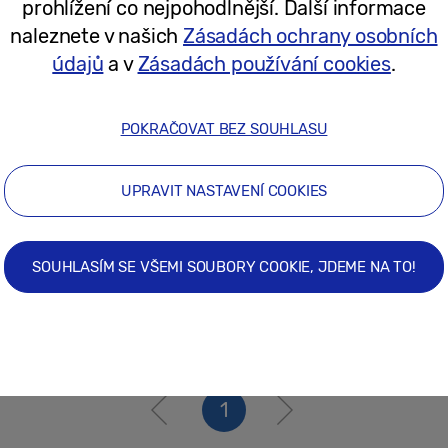
prohlížení co nejpohodlnější. Další informace
19/12/2024
naleznete v našich
Zásadách ochrany osobních
údajů
a v
Zásadách používání cookies
.
Tiskové zprávy
Modely Samsung Galaxy S23 FE, Gala
POKRAČOVAT BEZ SOUHLASU
FE nabídnou špičkové parametry větš
UPRAVIT NASTAVENÍ COOKIES
04/10/2023
SOUHLASÍM SE VŠEMI SOUBORY COOKIE, JDEME NA TO!
1