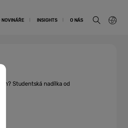
O NOVINÁŘE
INSIGHTS
O NÁS
cům? Studentská nadílka od