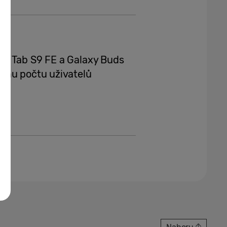
xy Tab S9 FE a Galaxy Buds
ímu počtu uživatelů