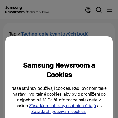
Tag >
Technologie kvantových bodů
[Průvodce skutečnými
kvantovými body] Inovace od
Samsungu posouvají už deset...
Samsung Newsroom a
11/03/2025
Cookies
Naše stránky používají cookies. Rádi bychom také
nastavili volitelné cookies, aby bylo prohlížení co
nejpohodlnější. Další informace naleznete v
našich
Zásadách ochrany osobních údajů
a v
Zásadách používání cookies
.