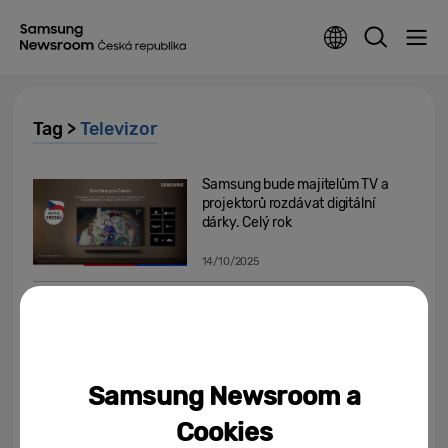
Tag >
Televizor
Samsung bude majitelům TV a
projektorů rozdávat digitální
dárky. Celý rok
14/10/2025
Jak proměnit obývací pokoj v
galerii podle své nálady?
05/09/2025
Samsung Newsroom a
Domácí kino je složité a drahé! 3
Cookies
mýty o kvalitním zvuku, které