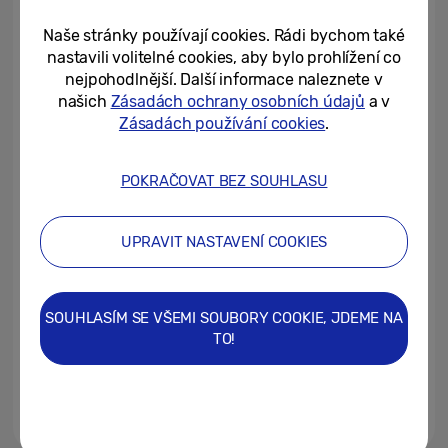
moderní soundbary boří
Naše stránky používají cookies. Rádi bychom také
27/08/2025
nastavili volitelné cookies, aby bylo prohlížení co
nejpohodlnější. Další informace naleznete v
Samsung na akci First Look
našich
Zásadách ochrany osobních údajů
a v
2025 představuje Vision AI a
Zásadách používání cookies
.
další inovace – obrazovky se...
07/01/2025
POKRAČOVAT BEZ SOUHLASU
Samsung zahajuje spolupráci s
Národní galerií Praha. Vrcholná
UPRAVIT NASTAVENÍ COOKIES
díla světových i českých...
08/10/2024
SOUHLASÍM SE VŠEMI SOUBORY COOKIE, JDEME NA
Samsung představuje chytrou
TO!
domácnost řízenou AI. Zažít ji
můžete v pražském Chapteru
03/10/2024