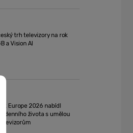
ský trh televizory na rok
B a Vision AI
ook Europe 2026 nabídl
odenního života s umělou
 televizorům