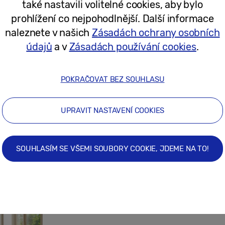
také nastavili volitelné cookies, aby bylo
prohlížení co nejpohodlnější. Další informace
20/04/2026
naleznete v našich
Zásadách ochrany osobních
údajů
a v
Zásadách používání cookies
.
Tiskové zprávy
Samsung Art Store nově spolupracuje
POKRAČOVAT BEZ SOUHLASU
UPRAVIT NASTAVENÍ COOKIES
27/10/2025
SOUHLASÍM SE VŠEMI SOUBORY COOKIE, JDEME NA TO!
Tiskové zprávy
Díky platformě Samsung Art Store si 
obraz z veletrhu Art Basel Paris