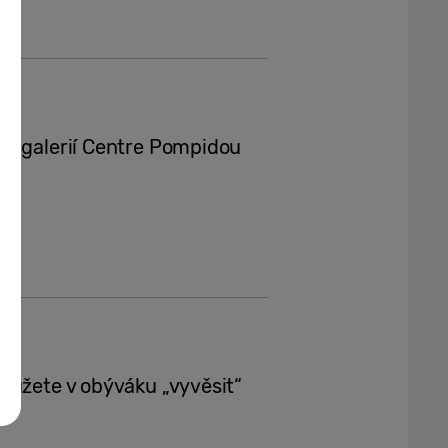
 s galerií Centre Pompidou
můžete v obýváku „vyvěsit“