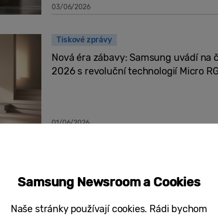
03/06/2026
Tiskové zprávy
Nová éra zábavy: Samsung uvádí na če
2026 s revoluční technologií Micro RG
01/06/2026
Tiskové zprávy
Na akci Inside Samsung – The First L
Samsung Newsroom a Cookies
Samsung pohled do budoucnosti každ
inteligencí díky nejnovějším chytrým
Naše stránky používají cookies. Rádi bychom