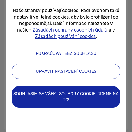
Samsungu
Naše stránky používají cookies. Rádi bychom také
04/12/2024
nastavili volitelné cookies, aby bylo prohlížení co
nejpohodlnější. Další informace naleznete v
Parádní smartphone pod
našich
Zásadách ochrany osobních údajů
a v
stromeček, máme tipy pro
Zásadách používání cookies
.
každého
28/11/2024
POKRAČOVAT BEZ SOUHLASU
Budoucnost praní prádla. Chytré
pračky a sušičky ušetří čas i
UPRAVIT NASTAVENÍ COOKIES
peníze
01/11/2024
SOUHLASÍM SE VŠEMI SOUBORY COOKIE, JDEME NA
[Video] Galaxy Tab S10 Ultra:
TO!
Rychlejší a inteligentnější než
kdykoli předtím
31/10/2024