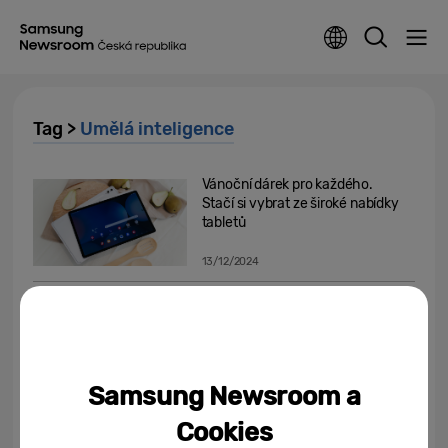
Tag >
Umělá inteligence
Vánoční dárek pro každého.
Stačí si vybrat ze široké nabídky
tabletů
13/12/2024
Samsung představuje
uživatelské rozhraní One UI 7
Beta, pohled do budoucnosti...
05/12/2024
Samsung Newsroom a
Pořiďte si k Vánocům do
Cookies
domácnosti parádní výbavu od