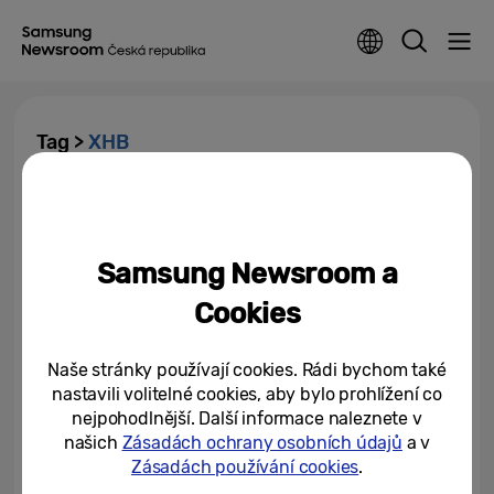
Tag >
XHB
Samsung instaluje audio a video
systémy na Svatopetrském
náměstí ve Vatikánu
Samsung Newsroom a
22/09/2023
Cookies
Naše stránky používají cookies. Rádi bychom také
nastavili volitelné cookies, aby bylo prohlížení co
nejpohodlnější. Další informace naleznete v
našich
Zásadách ochrany osobních údajů
a v
Zásadách používání cookies
.