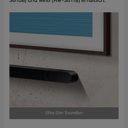
S810B) und weiß (HW-S811B) erhältlich.
Ultra Slim Soundbar