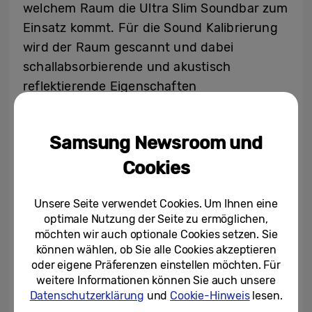
welchem Raum die Ultra Slim Soundbar zum
Einsatz kommt. Für die Sound Kalibrierung
wird der Raum gescannt und dabei
schallabsorbierende und akustisch
reflektierende Eigenschaften
berücksichtigt. Dies funktioniert
eigenständig und unabhängig vom
Samsung Newsroom und
angeschlossenen TV-Modell und der Marke
des TVs. Der Vorgang bei SpaceFit Sound 2
Cookies
läuft außerdem täglich und ganz
automatisch, das heißt es ist kein
Unsere Seite verwendet Cookies. Um Ihnen eine
optimale Nutzung der Seite zu ermöglichen,
zusätzliches Gerät notwendig.
möchten wir auch optionale Cookies setzen. Sie
können wählen, ob Sie alle Cookies akzeptieren
Harmonisches Design
oder eigene Präferenzen einstellen möchten. Für
weitere Informationen können Sie auch unsere
Der verstärkte Surround Sound sorgt für ein
Datenschutzerklärung
und
Cookie-Hinweis
lesen.