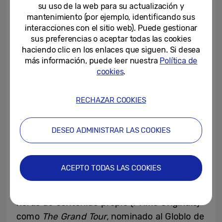
su uso de la web para su actualización y
empresas están deseando aplicar el
mantenimiento (por ejemplo, identificando sus
programa de especificaciones y de
interacciones con el sitio web). Puede gestionar
certificación 3C. Más de 25 empresas que
sus preferencias o aceptar todas las cookies
abarcan muchas industrias diferentes han
haciendo clic en los enlaces que siguen. Si desea
más información, puede leer nuestra
Política de
expresado un gran interés en apoyar la
cookies
.
plataforma HDR10+, reforzando todavía más
su camino hacia el éxito.
RECHAZAR COOKIES
Amazon Prime Video, el primer proveedor
DESEO ADMINISTRAR LAS COOKIES
de servicios de streaming en adoptar
HDR10+, ha hecho que toda la biblioteca
HDR del servicio Prime Video esté disponible
ACEPTO TODAS LAS COOKIES
en HDR10+ a nivel mundial. El catálogo de
Prime Video HDR10+ incluye cientos de
horas de contenido propio (Prime Originals)
como
The Grand Tour,
nominado al Globlo de