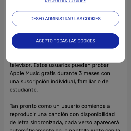
RECHAZAR COOKIES
dentro de Apple Music en los televisores
Samsung Smart TV?
DESEO ADMINISTRAR LAS COOKIES
Los usuarios podrán descargar Apple Music
desde la tienda de aplicaciones Samsung,
iniciar sesión en una cuenta existente con
ACEPTO TODAS LAS COOKIES
su ID de Apple o comenzar el proceso de
suscripción directamente desde su
televisor. Estos usuarios pueden probar
Apple Music gratis durante 3 meses con
una suscripción individual, familiar o de
estudiante.
Tan pronto como un usuario comience a
reproducir una canción con disponibilidad
de letra sincronizada, cada verso aparecerá
automáticamente en la pantalla junto con la