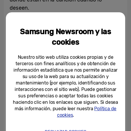
deseen.
¿Qué sucede si un usuario tiene una
Samsung Newsroom y las
canción en su cabeza, pero no logra saber
de cual se trata exactamente? Con Apple
cookies
Music pueden buscar la letra, encontrar la
canción y aprender el resto de las palabras
Nuestro sitio web utiliza cookies propias y de
terceros con fines analíticos y de obtención de
simplemente presionando reproducir.
información estadística que nos permite analizar
su uso de la web para su actualización y
Ya sea cantando junto a una canción por
mantenimiento (por ejemplo, identificando sus
interacciones con el sitio web). Puede gestionar
primera vez, o volviendo a escuchar un
sus preferencias o aceptar todas las cookies
clásico, el uso de
Apple Music time-synced
haciendo clic en los enlaces que siguen. Si desea
lyrics
ayudará a garantizar que los usuarios
más información, puede leer nuestra
Política de
no pierdan el ritmo o la línea.
cookies
.
¿Cómo acceder a esta nueva funcionalidad