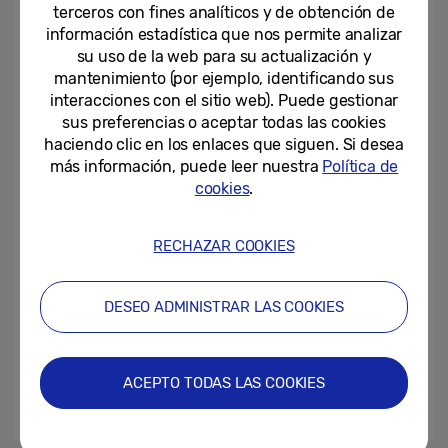
terceros con fines analíticos y de obtención de
información estadística que nos permite analizar
04-12-2025
su uso de la web para su actualización y
mantenimiento (por ejemplo, identificando sus
Samsung celebra la 16ª edición
interacciones con el sitio web). Puede gestionar
de su encuentro anual de
sus preferencias o aceptar todas las cookies
desarrolladores, Samsung Dev...
haciendo clic en los enlaces que siguen. Si desea
más información, puede leer nuestra
Política de
14-11-2025
cookies
.
Samsung y la EOI renuevan su
acuerdo de colaboración para
formar en Inteligencia Artificial...
RECHAZAR COOKIES
05-11-2025
DESEO ADMINISTRAR LAS COOKIES
Samsung anuncia la 16ª edición
del ‘Samsung Dev Day’
ACEPTO TODAS LAS COOKIES
03-11-2025