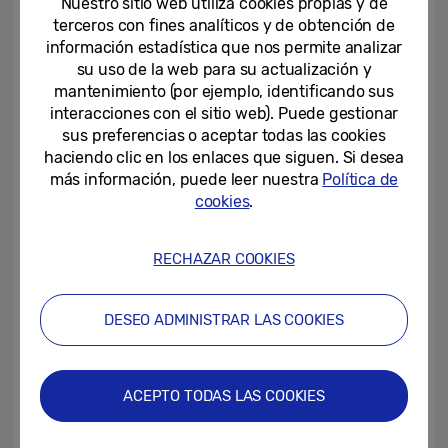
Nuestro sitio web utiliza cookies propias y de
Gold
terceros con fines analíticos y de obtención de
información estadística que nos permite analizar
su uso de la web para su actualización y
02-07-2018
mantenimiento (por ejemplo, identificando sus
interacciones con el sitio web). Puede gestionar
[IMÁGENES] Samsung Galaxy
J6
sus preferencias o aceptar todas las cookies
haciendo clic en los enlaces que siguen. Si desea
más información, puede leer nuestra
Política de
21-06-2018
cookies
.
[Imágenes] Línea de accesorios
Galaxy S9
RECHAZAR COOKIES
16-04-2018
DESEO ADMINISTRAR LAS COOKIES
[IMÁGENES] Samsung Cinema
LED
ACEPTO TODAS LAS COOKIES
21-03-2018