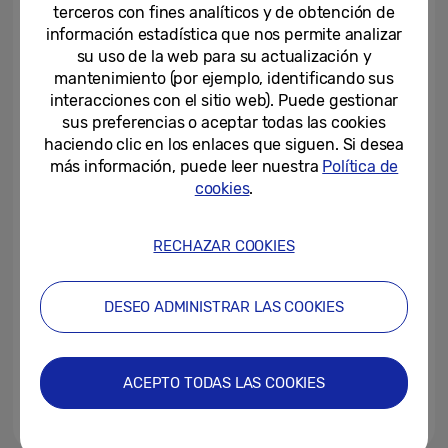
exclusivos “Cuéntame” y...
terceros con fines analíticos y de obtención de
información estadística que nos permite analizar
15-02-2024
su uso de la web para su actualización y
mantenimiento (por ejemplo, identificando sus
Descubre qué alternativas
interacciones con el sitio web). Puede gestionar
ofrece Samsung para no
sus preferencias o aceptar todas las cookies
quedarte sin canales SD de...
haciendo clic en los enlaces que siguen. Si desea
más información, puede leer nuestra
Política de
13-02-2024
cookies
.
Samsung Electronics obtiene la
certificación “Product Carbon
Reduction” de TÜV Rheinland...
RECHAZAR COOKIES
05-02-2024
DESEO ADMINISTRAR LAS COOKIES
Samsung presenta en ISE 2024
la conectividad avanzada a
través de SmartThings para...
ACEPTO TODAS LAS COOKIES
30-01-2024