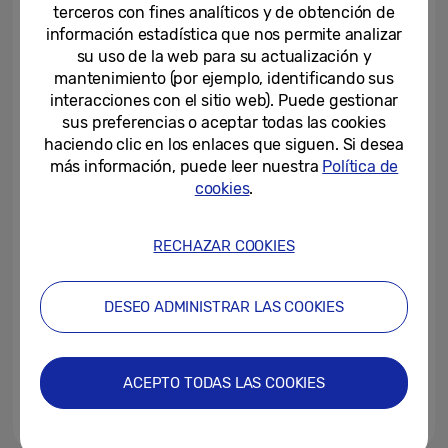
para impulsar el cuidado...
terceros con fines analíticos y de obtención de
información estadística que nos permite analizar
22-06-2026
su uso de la web para su actualización y
mantenimiento (por ejemplo, identificando sus
Samsung x DOMINNICO:
interacciones con el sitio web). Puede gestionar
Innovación, creatividad y moda
sus preferencias o aceptar todas las cookies
se unen en una colaboración...
haciendo clic en los enlaces que siguen. Si desea
más información, puede leer nuestra
Política de
09-03-2026
cookies
.
Las bandas más importantes del
K-Pop actúan en Los Ángeles en
SMTOWN LIVE 2025, en...
RECHAZAR COOKIES
07-05-2025
DESEO ADMINISTRAR LAS COOKIES
La tecnología Quantum Dot de
Samsung, verificada sin cadmio,
recibe la certificación de SGS
ACEPTO TODAS LAS COOKIES
14-03-2025