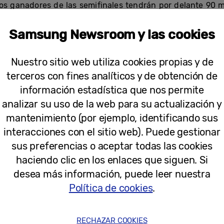
os ganadores de las semifinales tendrán por delante 90 m
Samsung Newsroom y las cookies
, los usuarios también pueden acceder a los mejo
Nuestro sitio web utiliza cookies propias y de
onexión a Internet:
terceros con fines analíticos y de obtención de
información estadística que nos permite
e por la noche, de martes a domingo: Fútbol, baloncesto, 
analizar su uso de la web para su actualización y
en el programa más prestigioso de la noche deportiva, q
uevo equipo. El mejor análisis y las mejores imágenes, tr
mantenimiento (por ejemplo, identificando sus
or el deporte.
interacciones con el sitio web). Puede gestionar
sus preferencias o aceptar todas las cookies
spués del Telediario y por las noches, todos los días: Últim
 internacional.
haciendo clic en los enlaces que siguen. Si
desea más información, puede leer nuestra
Política de cookies
.
nto sin límites, siempre gratis
RECHAZAR COOKIES
o de streaming gratuito que ofrece a los usuarios de