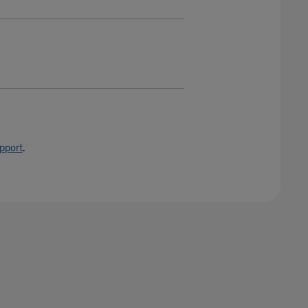
pport
.