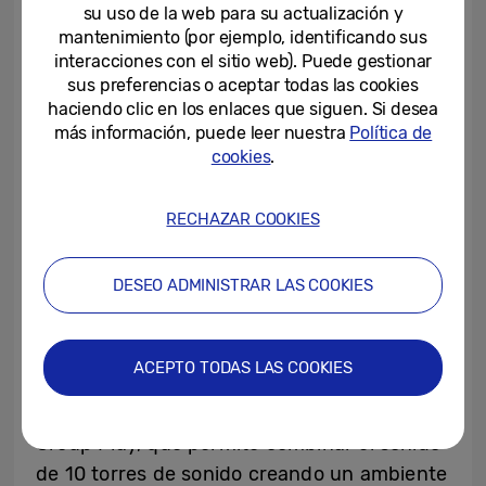
su uso de la web para su actualización y
de alto y 38mm de profundidad, ofrece un
mantenimiento (por ejemplo, identificando sus
sonido envolvente con Dolby Atmos WiFi y
interacciones con el sitio web). Puede gestionar
sus 3.1.2 canales. Ambas se sincronizan
sus preferencias o aceptar todas las cookies
fácilmente con cualquier televisor
haciendo clic en los enlaces que siguen. Si desea
más información, puede leer nuestra
Política de
ofreciendo un sonido nítido con graves
cookies
.
contundentes.
RECHAZAR COOKIES
Samsung mantiene sus torres de sonido,
donde destacan modelos como MX-
DESEO ADMINISTRAR LAS COOKIES
ST40B/ZF y MX-ST50B/ZF, con hasta 240W
de potencia, que llena de sonido cualquier
estancia. La batería integrada, permite
ACEPTO TODAS LAS COOKIES
llevar la música a cualquier parte.
Resistente al agua (IPX5), dispone del modo
Group Play, que permite combinar el sonido
de 10 torres de sonido creando un ambiente