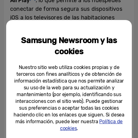
AirPlay
, lo que permite a los huéspedes
conectar de forma segura sus dispositivos
iOS a los televisores de las habitaciones
para disfrutar de una experiencia de
streaming sin esfuerzo.
Samsung Newsroom y las
cookies
A diferencia de los sistemas tradicionales,
tanto Apple Airplay como Google Cast
Nuestro sitio web utiliza cookies propias y de
pueden utilizarse independientemente de
terceros con fines analíticos y de obtención de
los requisitos de los integradores de
información estadística que nos permite analizar
sistemas (
SI) de terceros, lo que simplifica la
su uso de la web para su actualización y
mantenimiento (por ejemplo, identificando sus
instalación para los hoteles y reduce los
interacciones con el sitio web). Puede gestionar
requisitos de infraestructura. Además,
sus preferencias o aceptar todas las cookies
Samsung garantiza una privacidad sólida al
haciendo clic en los enlaces que siguen. Si desea
asegurar que no se almacena información
más información, puede leer nuestra
Política de
cookies
.
personal ni datos de emparejamiento de