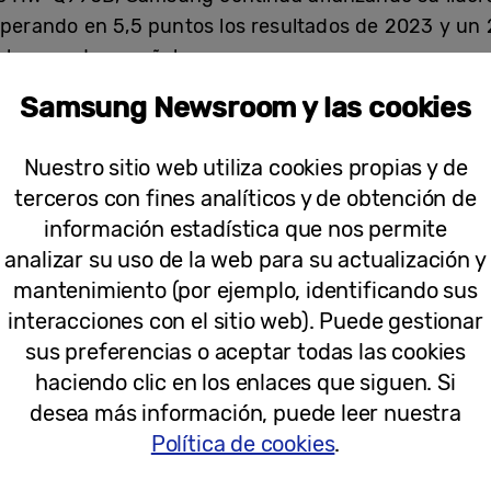
uperando en 5,5 puntos los resultados de 2023 y un 
l marcado español.
Samsung Newsroom y las cookies
msung sigue superando los límites de la tecnología
a compañía introduce sonido envolvente mejorado co
Nuestro sitio web utiliza cookies propias y de
o, reafirmando su dedicación a ofrecer experiencias
terceros con fines analíticos y de obtención de
o.
información estadística que nos permite
analizar su uso de la web para su actualización y
onocidos como el líder mundial en barras de sonido 
mantenimiento (por ejemplo, identificando sus
testimonio de nuestro compromiso de ofrecer experi
interacciones con el sitio web). Puede gestionar
esidente ejecutivo de Visual Display en Samsung Elec
sus preferencias o aceptar todas las cookies
rando tanto la calidad de sonido como la facilidad d
haciendo clic en los enlaces que siguen. Si
 en casa aún más fluida y envolvente”.
desea más información, puede leer nuestra
Política de cookies
.