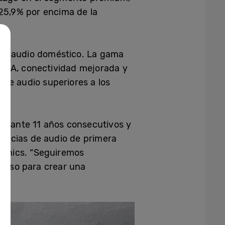
25,9% por encima de la
 de audio doméstico. La gama
n IA, conectividad mejorada y
 de audio superiores a los
durante 11 años consecutivos y
encias de audio de primera
tronics. “Seguiremos
e uso para crear una