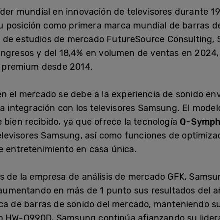
líder mundial en innovación de televisores durante 1
u posición como primera marca mundial de barras d
a de estudios de mercado FutureSource Consulting,
ingresos y del 18,4% en volumen de ventas en 2024
io premium desde 2014.
n el mercado se debe a la experiencia de sonido en
a integración con los televisores Samsung. El model
 bien recibido, ya que ofrece la tecnología
Q-Symph
 televisores Samsung, así como funciones de optimiza
e entretenimiento en casa única.
os de la empresa de análisis de mercado GFK, Sams
, aumentando en más de 1 punto sus resultados del a
ca de barras de sonido del mercado, manteniendo su 
lo HW-Q990D, Samsung continúa afianzando su lider