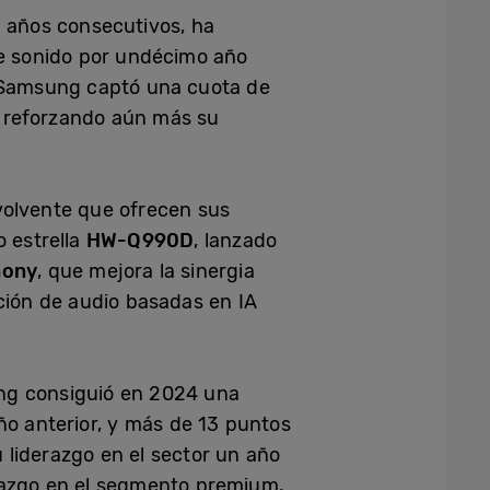
9 años consecutivos, ha
e sonido por undécimo año
 Samsung captó una cuota de
, reforzando aún más su
volvente que ofrecen sus
o estrella
HW-Q990D
, lanzado
ony
, que mejora la sinergia
ción de audio basadas en IA
ung consiguió en 2024 una
ño anterior, y más de 13 puntos
liderazgo en el sector un año
azgo en el segmento premium,