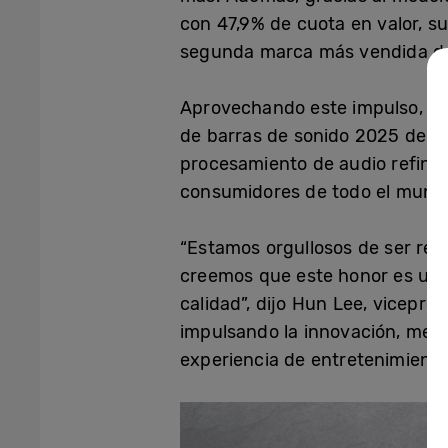
con 47,9% de cuota en valor, s
segunda marca más vendida de
Aprovechando este impulso, Sa
de barras de sonido 2025 de l
procesamiento de audio refinad
consumidores de todo el mund
“Estamos orgullosos de ser rec
creemos que este honor es un 
calidad”, dijo Hun Lee, vicepr
impulsando la innovación, mejo
experiencia de entretenimiento