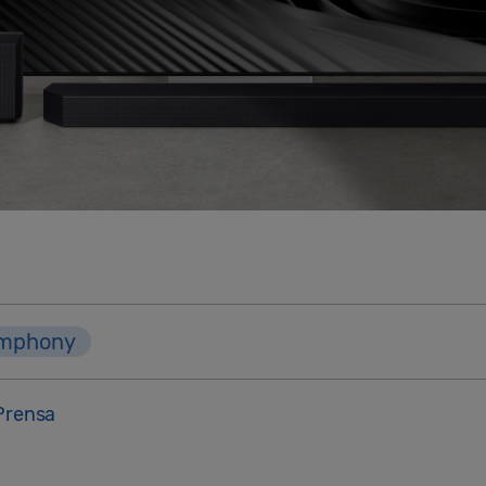
mphony
Prensa