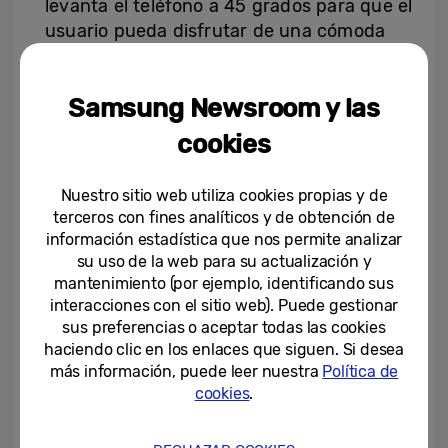
levanta el teléfono a 45 grados para que el
usuario pueda disfrutar de una cómoda
experiencia de visualización sin manos, a
la vez que disfruta de un agarre más
Samsung Newsroom y las
cómodo gracias a su correa trasera. Por
otro lado, con la
Leather Cover
, el
cookies
dispositivo está protegido en la cubierta y
la trasera, sin dejar de lado su estilo más
Nuestro sitio web utiliza cookies propias y de
premium.
terceros con fines analíticos y de obtención de
información estadística que nos permite analizar
Aramid Cover:
este tipo de funda,
su uso de la web para su actualización y
disponible exclusivamente en color negro,
mantenimiento (por ejemplo, identificando sus
ofrece un material ligero y delgado, de tan
interacciones con el sitio web). Puede gestionar
sólo, 0.6mm de grosor, como un folio,
sus preferencias o aceptar todas las cookies
haciendo clic en los enlaces que siguen. Si desea
fabricado en un material fuerte y duradero
más información, puede leer nuestra
Política de
como el acero para una protección de alto
cookies
.
nivel, tanto de la parte trasera como de la
cubierta del teléfono.