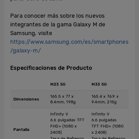
Para conocer más sobre los nuevos
integrantes de la gama Galaxy M de
Samsung, visite
https://www.samsung.com/es/smartphones
/galaxy-m/
Especificaciones de Producto
M23 5G
M33 5G
165.5 x 77 x
165.4 x 76.9 x
Dimensiones
8.4mm, 198g
9.4mm, 215g
Infinity V
Infinity V
6.6 pulgadas TFT
6.6 pulgadas
FHD+ (1080 x
TFT FHD+ (1080
Pantalla
2408)
x 2408)
Tasa de Refresco
Tasa de Refresco