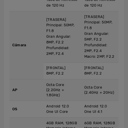
de 120 Hz
de 120 Hz
[TRASERA]
[TRASERA]
Principal: 50MP,
Principal: 50MP,
F1.8
F1.8
Gran Angular:
Gran Angular:
5MP, F2.2
8MP, F2.2
Cámara
Profundidad:
Profundidad:
2MP, F2.4
2MP, F2.4
Macro: 2MP, F2.2
[FRONTAL]
[FRONTAL]
8MP, F2.2
8MP, F2.2
Octa Core
Octa Core
AP
(2.2GHz +
(2.4GHz + 2GHz)
1.8GHz)
Android 12.0
Android 12.0
OS
One UI Core
One UI 4.1
4GB RAM, 128GB
6GB RAM, 128GB