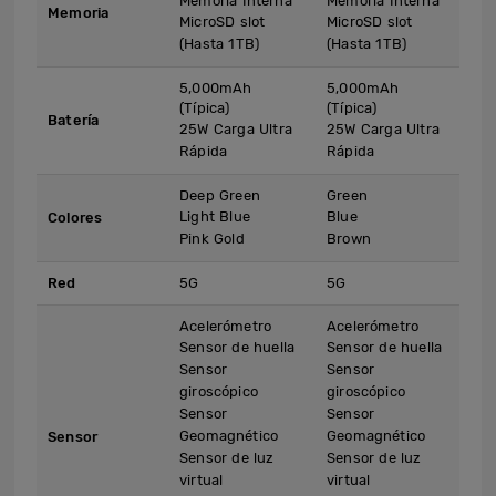
Memoria Interna
Memoria Interna
Memoria
MicroSD slot
MicroSD slot
(Hasta 1TB)
(Hasta 1TB)
5,000mAh
5,000mAh
(Típica)
(Típica)
Batería
25W Carga Ultra
25W Carga Ultra
Rápida
Rápida
Deep Green
Green
Light Blue
Blue
Colores
Pink Gold
Brown
Red
5G
5G
Acelerómetro
Acelerómetro
Sensor de huella
Sensor de huella
Sensor
Sensor
giroscópico
giroscópico
Sensor
Sensor
Geomagnético
Geomagnético
Sensor
Sensor de luz
Sensor de luz
virtual
virtual