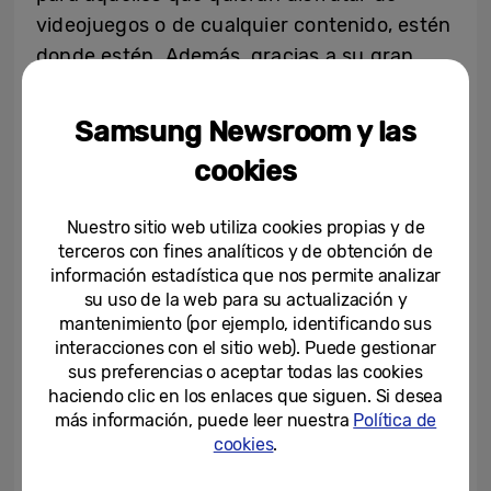
videojuegos o de cualquier contenido, estén
donde estén. Además, gracias a su gran
batería de 5.000 mAh que, junto a su carga
rápida de 25W, acompañará a los usuarios a
Samsung Newsroom y las
lo largo de su jornada, sin preocupaciones.
cookies
Disponible en tres colores para combinar
Nuestro sitio web utiliza cookies propias y de
con cualquier estilo (Deep Green, Light Blue
terceros con fines analíticos y de obtención de
y Pink Gold), Galaxy M23 5G posee 4GB de
información estadística que nos permite analizar
su uso de la web para su actualización y
RAM con 128 GB de memoria interna, y la
mantenimiento (por ejemplo, identificando sus
posibilidad de añadir almacenamiento de
interacciones con el sitio web). Puede gestionar
hasta 1 TB; para conservar toda la galería de
sus preferencias o aceptar todas las cookies
imágenes y no tener problemas de espacio
haciendo clic en los enlaces que siguen. Si desea
más información, puede leer nuestra
Política de
en el teléfono.
cookies
.
Por último, cabe destacar que ambos