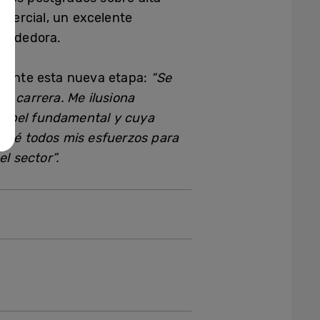
omercial, un excelente
rendedora.
o ante esta nueva etapa:
“Se
i carrera. Me ilusiona
papel fundamental y cuya
ndré todos mis esfuerzos para
l sector”.