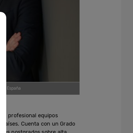
sung España
ria profesional equipos
y países. Cuenta con un Grado
ntes postgrados sobre alta