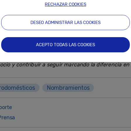
RECHAZAR COOKIES
 Business School.
Ricardo
es experto en estrategia c
ndes habilidades interpersonales y mentalidad emp
DESEO ADMINISTRAR LAS COOKIES
ara Digital Appliances se ha mostrado muy ilusionad
onal que supone, sin duda, una gran oportunidad en m
ACEPTO TODAS LAS COOKIES
ompañía tan dinámica donde la innovación juega un 
inaria en el mercado de digital appliances donde po
ocio y contribuir a seguir marcando la diferencia en e
rodomésticos
Nombramientos
porte
Prensa