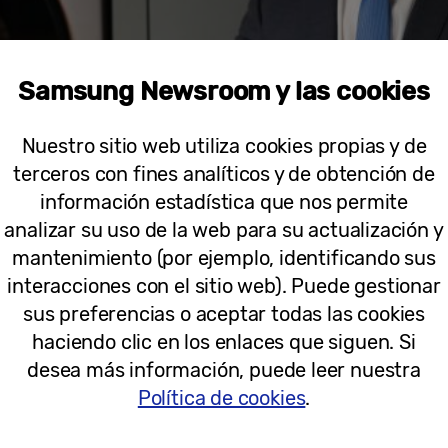
Samsung Newsroom y las cookies
Nuestro sitio web utiliza cookies propias y de
terceros con fines analíticos y de obtención de
información estadística que nos permite
analizar su uso de la web para su actualización y
mantenimiento (por ejemplo, identificando sus
interacciones con el sitio web). Puede gestionar
rrasco, nuevo director de negocio para Digital Appliances en Sam
sus preferencias o aceptar todas las cookies
haciendo clic en los enlaces que siguen. Si
desea más información, puede leer nuestra
encia,
Carrasco
ha liderado durante toda su trayecto
Política de cookies
.
o el crecimiento empresarial en diversas industrias 
 de Alcalá y ha completado su formación con difere