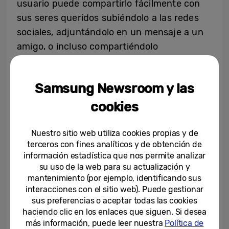
usuario puede compartirlo fácilmente con
sus seres queridos subiéndolo a las redes
sociales, adjuntándolo en un mensaje a un
amigo, o incluso compartiéndolo
instantáneamente con un usuario cercano
de Galaxy usando la función Quick Share.
Samsung Newsroom y las
Para aquellos que buscan inspiración con
cookies
temas navideños para sus piezas digitales,
pueden echarles un vistazo a estas piezas
Nuestro sitio web utiliza cookies propias y de
terceros con fines analíticos y de obtención de
especiales de temporada.
información estadística que nos permite analizar
su uso de la web para su actualización y
mantenimiento (por ejemplo, identificando sus
interacciones con el sitio web). Puede gestionar
sus preferencias o aceptar todas las cookies
haciendo clic en los enlaces que siguen. Si desea
más información, puede leer nuestra
Política de