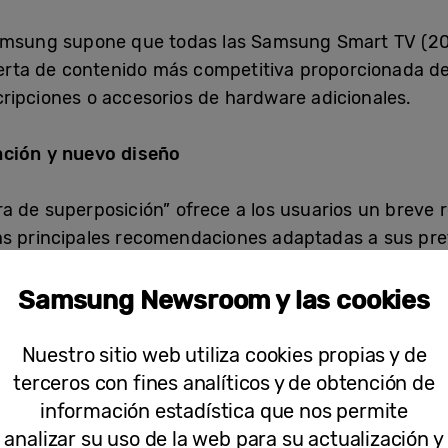
Samsung supone que todas las Samsung Smart TV (2
oferta de contenido más competitiva proporcionada de
ripciones o accesorios de hardware adicionales.
ación y nuevo diseño
 de superposición” ofrece a los usuarios un breve 
s principales recomendaciones adaptadas a sus pref
 los usuarios pueden obtener acceso rápido y fácil a l
Samsung Newsroom y las cookies
ada para ofrecer a los espectadores un acceso rápido
Nuestro sitio web utiliza cookies propias y de
ndo”, que permite a los espectadores volver a los p
terceros con fines analíticos y de obtención de
n se clasifica por colecciones y géneros, con acceso
información estadística que nos permite
dapten a cada estado de ánimo.
analizar su uso de la web para su actualización y