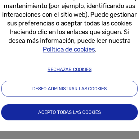
mantenimiento (por ejemplo, identificando sus
sfrutan de un programa, pueden seleccionar más inf
interacciones con el sitio web). Puede gestionar
nen a continuación, lo que garantiza que con Samsu
sus preferencias o aceptar todas las cookies
 programas favoritos.
haciendo clic en los enlaces que siguen. Si
desea más información, puede leer nuestra
o para nosotros en Samsung ya que continuamos ofr
Política de cookies
.
uestros clientes. De este modo, estamos muy content
us, nuestro servicio de entretenimiento gratuito. S
RECHAZAR COOKIES
 de 2017 a 2020 y ofreciendo contenido lineal y ba
”.
Gus Grimaldi, Head of Product Europe, Samsung El
DESEO ADMINISTRAR LAS COOKIES
lus ya está disponible. Para obtener más información
smart-tv/apps-on-smart-tv/tvplus/
ACEPTO TODAS LAS COOKIES