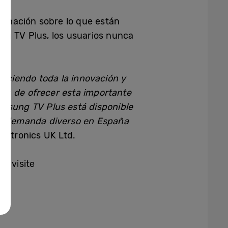
ormación sobre lo que están
ng TV Plus, los usuarios nunca
eciendo toda la innovación y
os de ofrecer esta importante
amsung TV Plus está disponible
jo demanda diverso en España
ectronics UK Ltd.
, visite