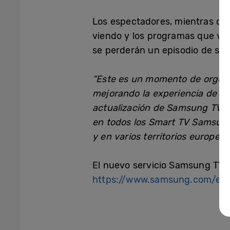
Los espectadores, mientras di
viendo y los programas que vie
se perderán un episodio de sus
“Este es un momento de orgull
mejorando la experiencia de n
actualización de Samsung TV Pl
en todos los Smart TV Samsung
y en varios territorios europeos
El nuevo servicio Samsung TV P
https://www.samsung.com/es/