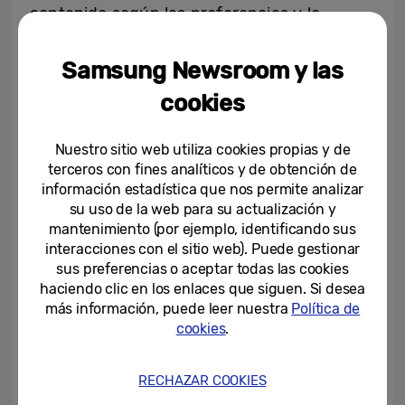
contenido según las preferencias y lo
patrones de visualización del usuario, lo que
garantiza sugerencias totalmente
Samsung Newsroom y las
personalizadas a través de aplicaciones
cookies
como Netflix, Prime Video y más.
Nuestro sitio web utiliza cookies propias y de
El asistente de voz se ha actualizado para
terceros con fines analíticos y de obtención de
habilitar otros además de Bixby, como
información estadística que nos permite analizar
su uso de la web para su actualización y
Google Assistant y Amazon Alexa. La
mantenimiento (por ejemplo, identificando sus
función de acceso remoto también se
interacciones con el sitio web). Puede gestionar
actualizará a “PC en pantalla” en junio, lo
sus preferencias o aceptar todas las cookies
haciendo clic en los enlaces que siguen. Si desea
que permitirá una conectividad sencilla y
más información, puede leer nuestra
Política de
segura entre el Smart Monitor y
cookies
.
ordenadores externos para mejorar la
usabilidad.
RECHAZAR COOKIES