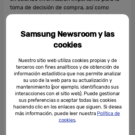
toma de decisión de compra, así como
elementos de interés, como etiquetado
energético, consejos para ahorrar en la
Samsung Newsroom y las
factura de la luz, etc.
cookies
“Para nosotros formar parte de la
asociación Española de Fabricantes e
Nuestro sitio web utiliza cookies propias y de
Importadores de Electrodomésticos es un
terceros con fines analíticos y de obtención de
información estadística que nos permite analizar
paso clave dentro de nuestra estrategia de
su uso de la web para su actualización y
desarrollo dentro del sector. Nuestro peso
mantenimiento (por ejemplo, identificando sus
en el mercado es muy importante, y aunar
interacciones con el sitio web). Puede gestionar
fuerzas con la industria solo puede traer
sus preferencias o aceptar todas las cookies
haciendo clic en los enlaces que siguen. Si desea
beneficios al sector y a los usuarios.” Afirmó
más información, puede leer nuestra
Política de
Nacho Ángel Murciano, director del Área de
cookies
.
Digital Appliances de Samsung Electronics
Iberia. “Ser miembro de APPLiA es un paso