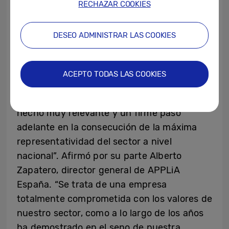
RECHAZAR COOKIES
de gigante dentro de nuestra visión de
hacer la vida más fácil a las personas, a
DESEO ADMINISTRAR LAS COOKIES
través de la revolución de los
electrodomésticos”.
ACEPTO TODAS LAS COOKIES
“La incorporación de Samsung como
miembro de nuestra Asociación, supone un
hecho muy relevante y un firme paso
adelante en la consecución de la máxima
representatividad del sector a nivel
nacional”. Afirmó por su parte Alberto
Zapatero, director general de APPLiA
España. “Se trata de una empresa
totalmente comprometida con los valores de
nuestro sector, como a lo largo de los años
ha demostrado en el seno de nuestra