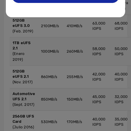
(mejora
2100MB/s
(Marzo
(mejora
(mejora
x3)
2020)
x1.6)
x1.03)
512GB
63,000
68,000
eUFS 3.0
2100MB/s
410MB/s
IOPS
IOPS
(Feb. 2019)
1TB eUFS
2.1
58,000
50,000
1000MB/s
260MB/s
(Enero
IOPS
IOPS
2019)
512GB
42,000
40,000
eUFS 2.1
860MB/s
255MB/s
IOPS
IOPS
(Nov. 2017)
Automotive
45,000
32,000
UFS 2.1
850MB/s
150MB/s
IOPS
IOPS
(Sept. 2017)
256GB UFS
40,000
35,000
Card
530MB/s
170MB/s
IOPS
IOPS
(Julio 2016)