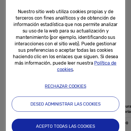
almacenamiento en todo el mercado de
smartphones insignia y de alta gama. La
Nuestro sitio web utiliza cookies propias y de
compañía planea cambiar próximamente la
terceros con fines analíticos y de obtención de
información estadística que nos permite analizar
producción en masa de V-NAND de su línea
su uso de la web para su actualización y
Pyeongtaek (P1) en Corea, para pasar de V-
mantenimiento (por ejemplo, identificando sus
NAND de quinta generación a una sexta
interacciones con el sitio web). Puede gestionar
generación, para así abordar mejor una
sus preferencias o aceptar todas las cookies
haciendo clic en los enlaces que siguen. Si desea
mayor demanda.
más información, puede leer nuestra
Política de
cookies
.
Listado de memorias de almacenamiento
RECHAZAR COOKIES
integrado de Samsung
DESEO ADMINISTRAR LAS COOKIES
Lectura
Escritura
Lectura
Escritur
Producto
secuencial
secuencial
aleatoria
aleatoria
512GB
100,000
70,000
1200MB/s
ACEPTO TODAS LAS COOKIES
eUFS 3.1
IOPS
IOPS