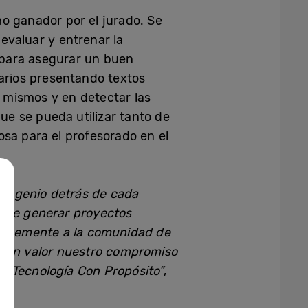
mo ganador por el jurado. Se
 evaluar y entrenar la
 para asegurar un buen
uarios presentando textos
s mismos y en detectar las
e se pueda utilizar tanto de
osa para el profesorado en el
e ingenio detrás de cada
uede generar proyectos
enormemente a la comunidad de
e en valor nuestro compromiso
o Tecnología Con Propósito”
,