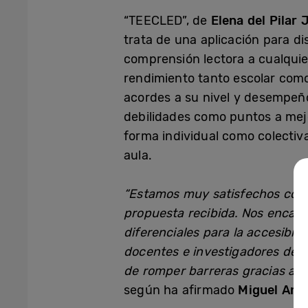
“TEECLED”, de
Elena del Pilar
trata de una aplicación para dis
comprensión lectora a cualqui
rendimiento tanto escolar como
acordes a su nivel y desempeño,
debilidades como puntos a mejo
forma individual como colectiv
aula.
“Estamos muy satisfechos con l
propuesta recibida. Nos encant
diferenciales para la accesibi
docentes e investigadores de 
de romper barreras gracias a l
según ha afirmado
Miguel Ang