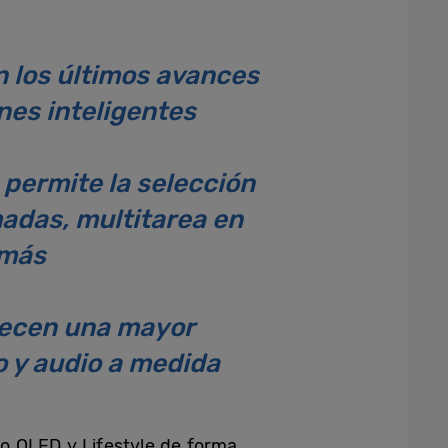
n los últimos avances
nes inteligentes
permite la selección
madas, multitarea en
 más
frecen una mayor
o y audio a medida
o QLED y Lifestyle de forma