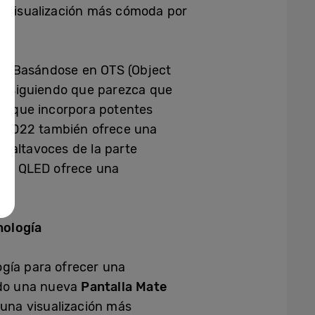
 de visualización más cómoda por
n. Basándose en OTS (Object
 consiguiendo que parezca que
o
, que incorpora potentes
ED 2022 también ofrece una
s altavoces de la parte
 Neo QLED ofrece una
nología
ogía para ofrecer una
cado una nueva
Pantalla Mate
 una visualización más