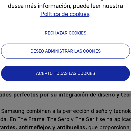
los niveles de luz azul. Esto permite una experiencia
desea más información, puede leer nuestra
que puede afectar a la calidad del sueño.
Política de cookies
.
o QLED también reciben una importante actualizació
RECHAZAR COOKIES
 sonido al lugar exacto donde se produce la acción,
 habitación, los productos 2022 contarán con
OTS Pr
DESEO ADMINISTRAR LAS COOKIES
ara crear un sonido envolvente a otro nivel. Neo QL
ente notable gracias a la incorporación de los nuevo
ltavoces multicanal colocados en todo el televisor,
ACEPTO TODAS LAS COOKIES
 que sigue las acciones desde todos los rincones.
nados perfectos por su integración de diseño y tec
e Samsung combinan a la perfección diseño y tecnol
ada. En The Frame, The Sero y The Serif se ha apli
ntes, antirreflejos y antihuellas
, que proporciona