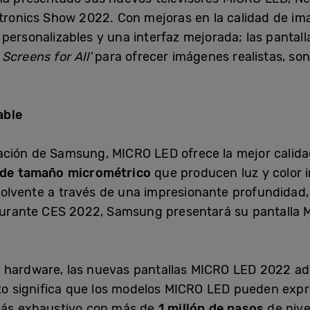
ctronics Show 2022. Con mejoras en la calidad de i
 personalizables y una interfaz mejorada; las pantal
Screens for All’
para ofrecer imágenes realistas, so
able
ación de Samsung, MICRO LED ofrece la mejor calida
 de tamaño micrométrico
que producen luz y color 
olvente a través de una impresionante profundidad,
. Durante CES 2022, Samsung presentará su pantalla
 hardware, las nuevas pantallas MICRO LED 2022 a
to significa que los modelos MICRO LED pueden expr
 más exhaustivo con más de
1 millón de pasos
de nivel