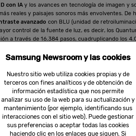
D con IA
y los avances en tecnología de imagen y s
ás reales y paisajes sonoros más envolventes. De h
ntraste avanzado
con BLU (unidad de retroiluminaci
yor control de la fuente de luz, es decir, los Quant
ación a través de 16.384 pasos, cuadruplicando los 4
ptive Light
aprovecha el procesador Neo QLED para a
Samsung Newsroom y las cookies
r la forma de la luz de los Quantum Mini LEDs, mejoran
. El resultado es una calidad de imagen sobresalient
Nuestro sitio web utiliza cookies propias y de
 QLED 2022 de Samsung también cuenta con
Real D
terceros con fines analíticos y de obtención de
cia múltiple. Este avance tecnológico crea una mayor
información estadística que nos permite
o en la pantalla contra su fondo para crear una sen
analizar su uso de la web para su actualización y
mantenimiento (por ejemplo, identificando sus
msung cuenta con el
modo EyeComfort
, que ajusta
interacciones con el sitio web). Puede gestionar
n un sensor de luz integrado y en la información sobr
sus preferencias o aceptar todas las cookies
iental, la pantalla reducirá gradualmente la cantida
haciendo clic en los enlaces que siguen. Si