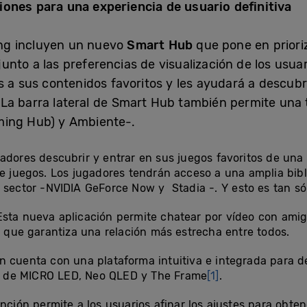
ones para una experiencia de usuario definitiva
ng incluyen un nuevo
Smart Hub
que pone en prioriz
unto a las preferencias de visualización de los usua
 a sus contenidos favoritos y les ayudará a descubri
a barra lateral de Smart Hub también permite una tr
ming Hub) y Ambiente-.
gadores descubrir y entrar en sus juegos favoritos de un
de juegos. Los jugadores tendrán acceso a una amplia bibl
 sector -NVIDIA GeForce Now y Stadia -. Y esto es tan só
 Esta nueva aplicación permite chatear por vídeo con amig
o que garantiza una relación más estrecha entre todos.
ón cuenta con una plataforma intuitiva e integrada para d
vés de MICRO LED, Neo QLED y The Frame
[1]
.
nción permite a los usuarios afinar los ajustes para obte