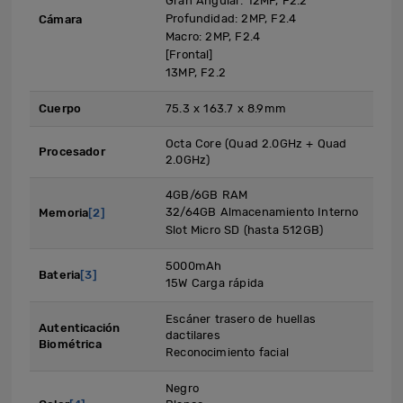
Gran Angular: 12MP, F2.2
Profundidad: 2MP, F2.4
Cámara
Macro: 2MP, F2.4
[Frontal]
13MP, F2.2
Cuerpo
75.3 x 163.7 x 8.9mm
Octa Core (Quad 2.0GHz + Quad
Procesador
2.0GHz)
4GB/6GB RAM
32/64GB Almacenamiento Interno
Memoria
[2]
Slot Micro SD (hasta 512GB)
5000mAh
Bateria
[3]
15W Carga rápida
Escáner trasero de huellas
Autenticación
dactilares
Biométrica
Reconocimiento facial
Negro