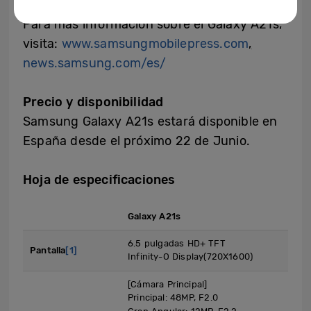
Para más información sobre el Galaxy A21s,
visita:
www.samsungmobilepress.com
,
news.samsung.com/es/
Precio y disponibilidad
Samsung Galaxy A21s estará disponible en
España desde el próximo 22 de Junio.
Hoja de especificaciones
Galaxy A21s
6.5 pulgadas HD+ TFT
Pantalla
[1]
Infinity-O Display(720X1600)
[Cámara Principal]
Principal: 48MP, F2.0