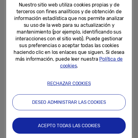
permite la navegación con una sola mano, y
Nuestro sitio web utiliza cookies propias y de
en modo oscuro.
terceros con fines analíticos y de obtención de
información estadística que nos permite analizar
su uso de la web para su actualización y
Para que el uso diario sea aún más sencillo,
mantenimiento (por ejemplo, identificando sus
A21s viene equipado con reconocimiento
interacciones con el sitio web). Puede gestionar
facial y un sensor de huellas digitales. Tan
sus preferencias o aceptar todas las cookies
haciendo clic en los enlaces que siguen. Si desea
sólo hay que sostener el terminal frente al
más información, puede leer nuestra
Política de
rostro para desbloquearlo inmediatamente.
cookies
.
La tecnología de reconocimiento facial
garantiza que los datos personales nunca
RECHAZAR COOKIES
caigan en las manos equivocadas. Los
nuevos dispositivos también se benefician
DESEO ADMINISTRAR LAS COOKIES
del ecosistema de aplicaciones y servicios
inteligentes de Samsung, donde se incluyen
Bixby (Visión, Modo Lente, Rutinas),
ACEPTO TODAS LAS COOKIES
Samsung Pay y Samsung Health.