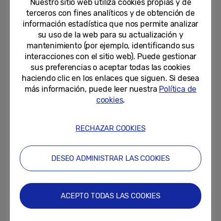
Nuestro sitio web utiliza cookies propias y de
Interfaz
PCIe 4.0 x4, NVMe 1.3c
terceros con fines analíticos y de obtención de
información estadística que nos permite analizar
Factor de forma
M.2 (2280)
su uso de la web para su actualización y
Memoria de
Samsung 1xx-layer V-
mantenimiento (por ejemplo, identificando sus
almacenamiento
NAND 3-bits MLC
interacciones con el sitio web). Puede gestionar
sus preferencias o aceptar todas las cookies
Controlador
Samsung Elpis Controller
haciendo clic en los enlaces que siguen. Si desea
más información, puede leer nuestra
Política de
1 GB LPDDR4 (1 TB)
cookies
.
DRAM
512 MB LPDDR4 (500 GB,
250 GB)
Capacidad
[4]
1 TB, 500 GB, 250 GB
RECHAZAR COOKIES
Velocidad de
Hasta 7.000 MB/s; hasta
lectura/escritura
DESEO ADMINISTRAR LAS COOKIES
5.000 MB/s
secuencial
Velocidad de
Hasta 1.000K IOPS; 1.000K
lectura/escritura aleatoria
ACEPTO TODAS LAS COOKIES
IOPS
(QD32)