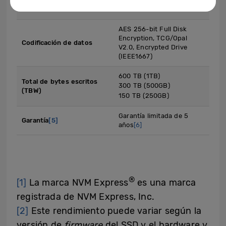
Samsung Magician
Software de gestión
Software
AES 256-bit Full Disk
Encryption, TCG/Opal
Codificación de datos
V2.0, Encrypted Drive
(IEEE1667)
600 TB (1TB)
Total de bytes escritos
300 TB (500GB)
(TBW)
150 TB (250GB)
Garantía limitada de 5
Garantía
[5]
años
[6]
®
[1]
La marca NVM Express
es una marca
registrada de NVM Express, Inc.
[2]
Este rendimiento puede variar según la
versión de
firmware
del SSD y el hardware y