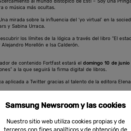
 Acercamiento al mundo distópico de Esti – Soy una Pring
ura o música más ocultas.
 Una mirada sobre la influencia del ‘yo virtual’ en la soci
ars y Sabina Urraca.
Descubrir los límites de la lógica a través del libro “El est
 Alejandro Morellón e Isa Calderón.
eador de contenido Fortfast estará el
domingo 10 de junio
ones” a la que seguirá la firma digital de libros.
 aplicada a Twitter gracias al talento de la editora Elen
Samsung Newsroom y las cookies
 público general y público infantil
Nuestro sitio web utiliza cookies propias y de
terceros con fines analíticos y de obtención de