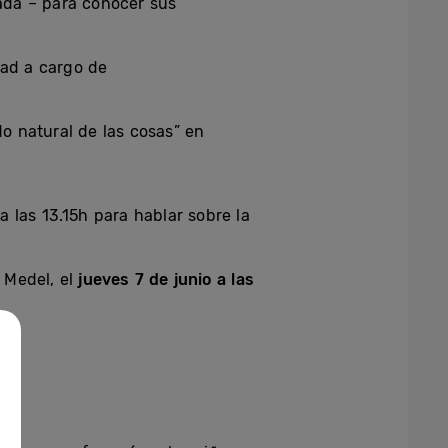
ada – para conocer sus
edad a cargo de
ado natural de las cosas” en
a las 13.15h para hablar sobre la
a Medel, el
jueves 7 de junio a las