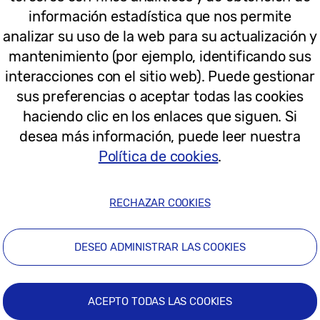
ón más actividades para colegios y las tardes y fines d
información estadística que nos permite
as: cuentacuentos interactivos, hologramas, palíndromos
dos a través de la tecnología con Galaxy Tab S3 y la ima
analizar su uso de la web para su actualización y
mantenimiento (por ejemplo, identificando sus
odrán disfrutar de actividades para detener el tiempo o en
interacciones con el sitio web). Puede gestionar
onociendo el nuevo Galaxy S9.
sus preferencias o aceptar todas las cookies
idad virtual con los episodios históricos ‘Vivir en’ elabo
haciendo clic en los enlaces que siguen. Si
 paseo por el Teatro’ creado junto al Teatro Real.
desea más información, puede leer nuestra
Política de cookies
.
ia del Hilo
RECHAZAR COOKIES
Certamen te Literatura en hilos de Twitter que se es
DESEO ADMINISTRAR LAS COOKIES
inará el próximo 6 de junio. En su vinculación con 
iales Samsung colabora en esta actividad con el Pr
smartphone Galaxy S9+, 500 euros en metálico y un re
ACEPTO TODAS LAS COOKIES