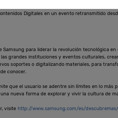
ión en Feria del Libro, el
viernes 8 de junio
, se dar
ontenidos Digitales en un evento retransmitido des
 Samsung para liderar la revolución tecnológica en 
as grandes instituciones y eventos culturales, crea
vos soportes o digitalizando materiales, para transf
 de conocer.
te que el usuario se adentre sin límites en lo más p
 una nueva forma de explorar y vivir la cultura de 
, visite
http://www.samsung.com/es/descubremas