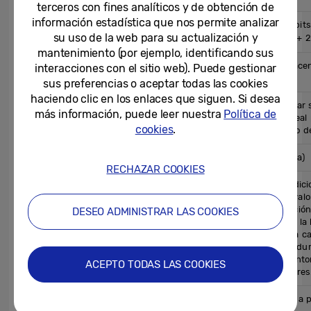
terceros con fines analíticos y de obtención de
información estadística que nos permite analizar
Procesador Octa-Core de 64 bit
AP
su uso de la web para su actualización y
※ 2.84㎓ (Velocidad máxima) + 
mantenimiento (por ejemplo, identificando sus
8GB RAM con 256GB de almacen
interacciones con el sitio web). Puede gestionar
3.1)
sus preferencias o aceptar todas las cookies
haciendo clic en los enlaces que siguen. Si desea
Memoria
* La disponibilidad puede variar
más información, puede leer nuestra
Política de
espacio de almacenamiento real 
cookies
.
mercado, el modelo, el tamaño de
Batería Dual 3,300 mAh (típica)
RECHAZAR COOKIES
* Valor típico probado en condici
terceros. El valor típico es el va
teniendo en cuenta la desviación
DESEO ADMINISTRAR LAS COOKIES
Batería
batería entre las muestras de la
según la norma IEC 61960. La c
(mínima) es de 3203mAh. La dura
puede variar en función del entor
ACEPTO TODAS LAS COOKIES
patrones de uso y otros factores
Compatible con la carga rápida p