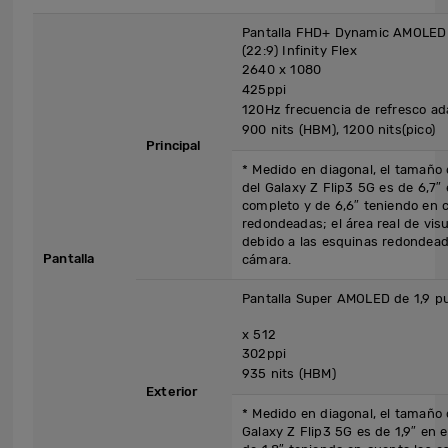
Pantalla FHD+ Dynamic AMOLED 
(22:9) Infinity Flex
2640 x 1080
425ppi
120Hz frecuencia de refresco ad
900 nits (HBM), 1200 nits(pico)
Principal
* Medido en diagonal, el tamaño d
del Galaxy Z Flip3 5G es de 6,7″ 
completo y de 6,6″ teniendo en 
redondeadas; el área real de vis
debido a las esquinas redondeada
Pantalla
cámara.
Pantalla Super AMOLED 
2
x 512
302ppi
935 nits (HBM)
Exterior
* Medido en diagonal, el tamaño d
Galaxy Z Flip3 5G es de 1,9″ en 