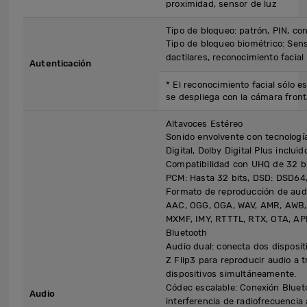
proximidad, sensor de luz
Tipo de bloqueo: patrón, PIN, co
Tipo de bloqueo biométrico: Sens
dactilares, reconocimiento facial
Autenticación
* El reconocimiento facial sólo 
se despliega con la cámara front
Altavoces Estéreo
Sonido envolvente con tecnologí
Digital, Dolby Digital Plus incluido
Compatibilidad con UHQ de 32 bi
PCM: Hasta 32 bits, DSD: DSD64
Formato de reproducción de aud
AAC, OGG, OGA, WAV, AMR, AWB, 
MXMF, IMY, RTTTL, RTX, OTA, AP
Bluetooth
Audio dual: conecta dos disposit
Z Flip3 para reproducir audio a t
dispositivos simultáneamente.
Códec escalable: Conexión Bluet
Audio
interferencia de radiofrecuencia