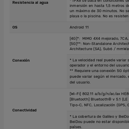
* IPX8 se basa en condiciones d
Resistencia al agua
inmersión en hasta 1,5 metros d
un máximo de 30 minutos. No se
playa o la piscina. No es resisten
OS
Android 11
[4G]*: MIMO 4X4 mejorado, 7CA,
[5G]**: Non-Standalone Architec
Architecture (SA), Sub6 / mmWa
* La velocidad real puede variar
Conexión
operador y el entorno del usuario
** Requiere una conexión 5G ópti
puede variar según el mercado, e
del usuario.
[Wi-Fi] 802.11 a/b/g/n/ac/ax H
[Bluetooth] Bluetooth® v 5.1 (L
Tipo-C, NFC, Localización (GPS, G
Conectividad
* La cobertura de Galileo y BeiD
BeiDou puede no estar disponib
países.