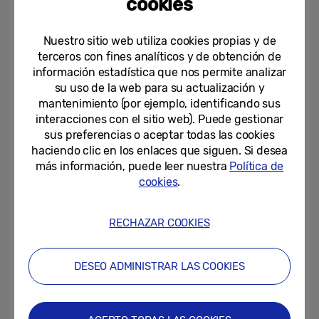
cookies
Andy Rementer
Andy Rementer es un artista pop afincado
Nuestro sitio web utiliza cookies propias y de
en Estados Unidos conocido por sus diseños
terceros con fines analíticos y de obtención de
información estadística que nos permite analizar
pop, brillantes y coloridos, reconocibles por
su uso de la web para su actualización y
su trabajo con marcas internacionales.
mantenimiento (por ejemplo, identificando sus
interacciones con el sitio web). Puede gestionar
sus preferencias o aceptar todas las cookies
Remember ha creado tres diseños para la
haciendo clic en los enlaces que siguen. Si desea
línea Bespoke: la primera pieza se llama
más información, puede leer nuestra
Política de
“Together”, que destaca la diversidad, la
cookies
.
comunicación multicultural y la paz. El
segundo diseño, llamado “City”, presenta
RECHAZAR COOKIES
una ciudad bulliciosa y colorida, llena de
movimiento y vitalidad. El tercer diseño
DESEO ADMINISTRAR LAS COOKIES
pertenece a su colección “Portraits” y
representa los pensamientos de la gente
sobre la comida y la bebida. Muestra la