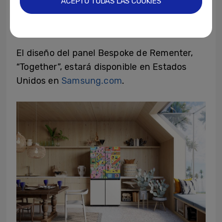
ACEPTO TODAS LAS COOKIES
expresión melancólica de una persona que
disfruta de una bebida.
El diseño del panel Bespoke de Rementer,
“Together”, estará disponible en Estados
Unidos en
Samsung.com
.